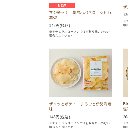
NEW
ザ
マジ辛ッ！ 暴君ハバネロ シビれ
13
花椒
※
場
148
円(税込)
※ナチュラルローソンではお取り扱いのない
場合もございます。
ザクッとポテト まるごと伊勢海老
B
味
塩
148
円(税込)
26
※ナチュラルローソンではお取り扱いのない
※
場合もございます。
場