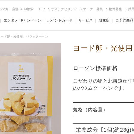
ルマガ
店舗･ATM検索
IR
サステナビリティ
オーナー募集
物件募集
採
エンタメ･キャンペーン
ポイントカード
サービス
研究所
ご予約商品
ヨード卵・光使用 バウムクーヘン
ヨード卵・光使用
ローソン標準価格
こだわりの卵と北海道産牛
のバウムクーヘンです。
規格（内容量）
栄養成分
【1個(約23g