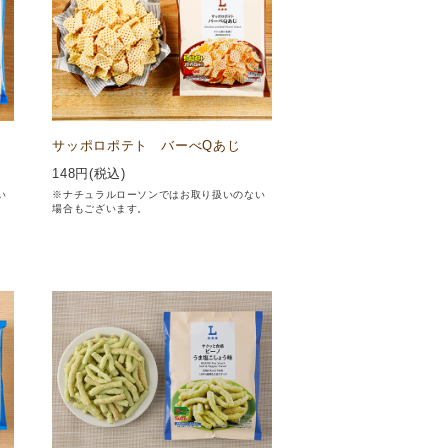
サッポロポテト バーべQあじ
148
円(税込)
い
※ナチュラルローソンではお取り扱いのない
場合もございます。