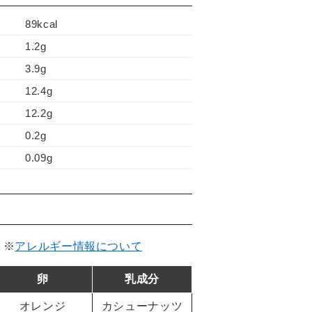
89kcal
1.2g
3.9g
12.4g
12.2g
0.2g
0.09g
。
※
アレルギー情報について
卵
乳成分
オレンジ
カシューナッツ