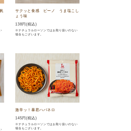
帆
サクッと食感 ビーノ うま塩こし
ょう味
138
円(税込)
い
※ナチュラルローソンではお取り扱いのない
場合もございます。
ン
激辛ッ！暴君ハバネロ
145
円(税込)
※ナチュラルローソンではお取り扱いのない
場合もございます。
い