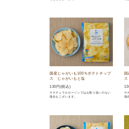
国産じゃがいも100％ポテトチップ
国
ス じゃがいもと塩
ス
130
円(税込)
13
※ナチュラルローソンではお取り扱いのない
※
場合もございます。
場