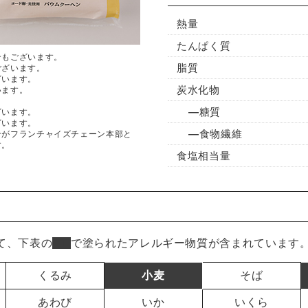
熱量
たんぱく質
合もございます。
脂質
ございます。
ざいます。
炭水化物
います。
糖質
ざいます。
ざいます。
食物繊維
ンがフランチャイズチェーン本部と
す。
食塩相当量
て、下表の
■
で塗られたアレルギー物質が含まれています
くるみ
小麦
そば
あわび
いか
いくら