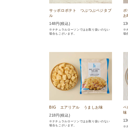
サッポロポテト つぶつぶベジタブ
ポ
ル
お
148
円(税込)
13
※ナチュラルローソンではお取り扱いのない
※
場合もございます。
場
BIG エアリアル うましお味
ベ
味
218
円(税込)
13
※ナチュラルローソンではお取り扱いのない
場合もございます。
※