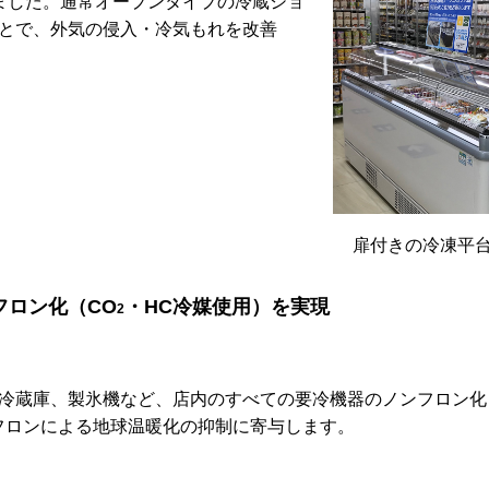
ました。通常オープンタイプの冷蔵ショ
とで、外気の侵入・冷気もれを改善
扉付きの冷凍平
フロン化（CO
・HC冷媒使用）を実現
2
冷蔵庫、製氷機など、店内のすべての要冷機器のノンフロン化
フロンによる地球温暖化の抑制に寄与します。