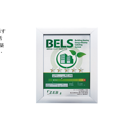
示す
活
築
・