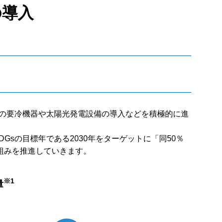
の導入
の要冷機器や太陽光発電設備の導入などを積極的に進
DGsの目標年である2030年をターゲットに「同50％
組みを推進していきます。
※1
量